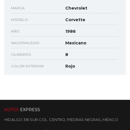
Chevrolet
MARCA
Corvette
MODELO
1986
AÑO
Mexicano
NACIONALIDAD
8
CILINDROS
Rojo
COLOR EXTERIOR
AUTOS
EXPRESS
HIDALGO 316 SUR COL. CENTRO, PIEDRAS NEGRAS, MÉXICO