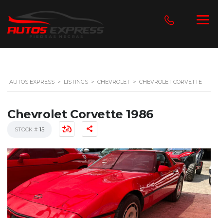
AUTOS EXPRESS
>
LISTINGS
>
CHEVROLET
>
CHEVROLET CORVETTE
Chevrolet Corvette 1986
STOCK #
15